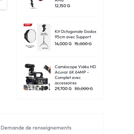
12,150
G
Kit Octogonale Godox
95cm avec Support
14,000
G
15,000
G
Caméscope Vidéo HD
Acuvar 6K 64MP –
Complet avec
accessoires
29,700
G
30,000
G
Demande de renseignements