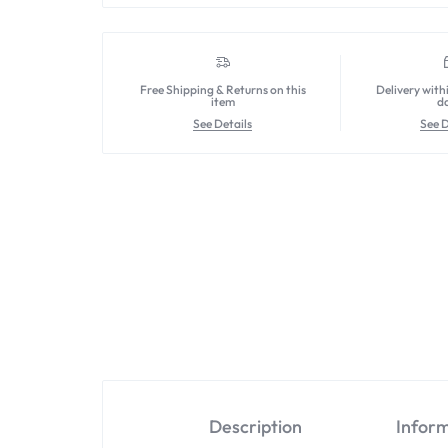
Free Shipping & Returns on this
Delivery with
item
d
See Details
See D
Description
Infor