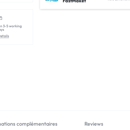
FastMaket
in 3-5 working
ays
etails
mations complémentaires
Reviews