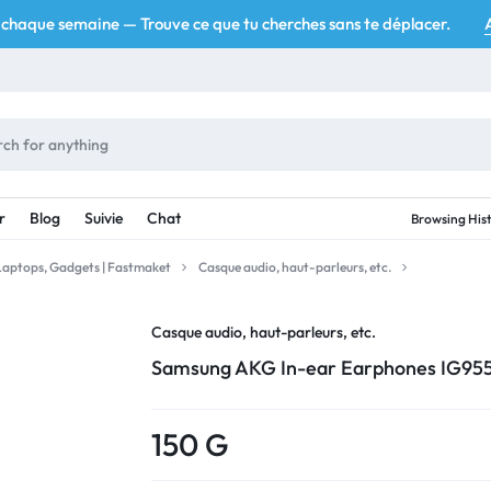
chaque semaine — Trouve ce que tu cherches sans te déplacer.
r
Blog
Suivie
Chat
Browsing His
 Laptops, Gadgets | Fastmaket
Casque audio, haut-parleurs, etc.
Casque audio, haut-parleurs, etc.
Samsung AKG In-ear Earphones IG95
150
G