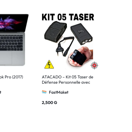
k Pro (2017)
ATACADO – Kit 05 Taser de
Défense Personnelle avec
Holster (5.000K Watts)
t
FastMaket
2,500
G