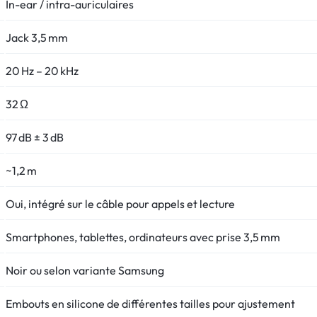
In-ear / intra-auriculaires
Jack 3,5 mm
20 Hz – 20 kHz
32 Ω
97 dB ± 3 dB
~1,2 m
Oui, intégré sur le câble pour appels et lecture
Smartphones, tablettes, ordinateurs avec prise 3,5 mm
Noir ou selon variante Samsung
Embouts en silicone de différentes tailles pour ajustement