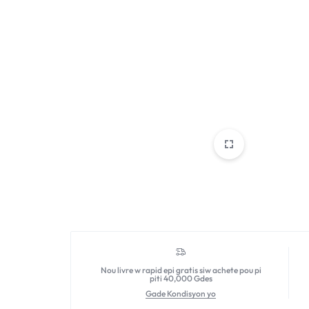
Nou livre w rapid epi gratis siw achete pou pi
piti 40,000 Gdes
Gade Kondisyon yo