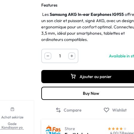
Features
Les
Samsung AKG In-ear Earphones IG955
offr
un son clair et puissant, signé AKG, avec un desig
ergonomique pour un confort optimal. Connecte
3,5 mm, idéal pour smartphones, tablettes et
ordinateurs compatibles.
Available in s
Ajouter au panier
Buy Now
Compare
Wishlist
Achat sekirize
Gade
Kondisyon yo
Store
4.00 (3 Review