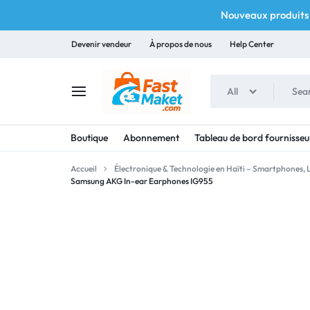
Nouveaux produits 
Devenir vendeur
À propos de nous
Help Center
All
FASTMAKET
Boutique
Abonnement
Tableau de bord fournisseu
Accueil
Électronique & Technologie en Haïti – Smartphones,
Samsung AKG In-ear Earphones IG955