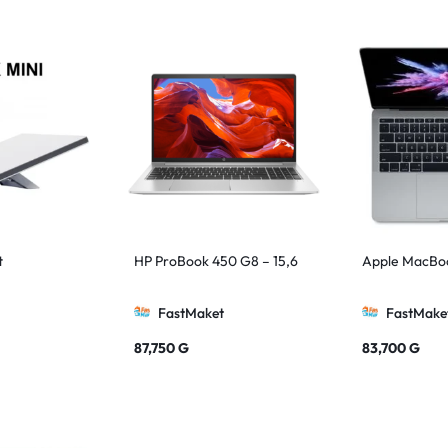
t
HP ProBook 450 G8 – 15,6
Apple MacBoo
FastMaket
FastMake
87,750
G
83,700
G