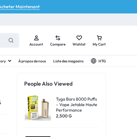
Acheter Maintenant
Account
Compare
Wishlist
My Cart
tory
À propos de nous
Liste des magasins
HTG
People Also Viewed
Your bag is empty
Tyga Bars 8000 Puffs
5
– Vape Jetable Haute
Performance
Don't miss out on great deals! Start shopping or
2,500
G
Sign in to view products added.