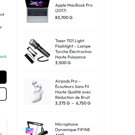
Apple MacBook Pro
Shop What's New
(2017)
ent
83,700
G
n
Sign in
ur
Taser 1101 Light
Flashlight – Lampe
Torche Électrochoc
tock
Haute Puissance
3,500
G
Airpods Pro –
Écouteurs Sans Fil
Haute Qualité avec
Réduction de Bruit
3,375
G
–
6,750
G
Microphone
Dynamique FIFINE
s)
AM8