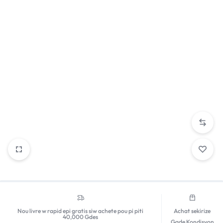
Nou livre w rapid epi gratis siw achete pou pi piti
Achat sekirize
40,000 Gdes
Gade Kondisyon