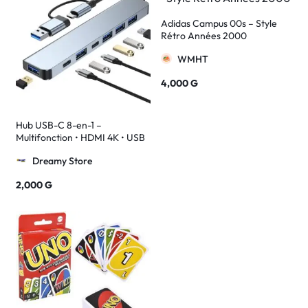
Adidas Campus 00s – Style
Rétro Années 2000
WMHT
4,000
G
Hub USB-C 8-en-1 –
Multifonction • HDMI 4K • USB
3.0 • SD/TF • Charge 100W •
Dreamy Store
Compatible PC, MacBook &
Smartphones
2,000
G