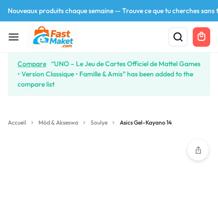
Nouveaux produits chaque semaine — Trouve ce que tu cherches sans t
Compare
“UNO – Le Jeu de Cartes Officiel de Mattel Games
• Version Classique • Famille & Amis” has been added to the
compare list
Your bag is empty
Accueil
Mòd & Akseswa
Soulye
Asics Gel-Kayano 14
Don't miss out on great deals! Start shopping or
Sign in to view products added.
Shop What's New
Sign in