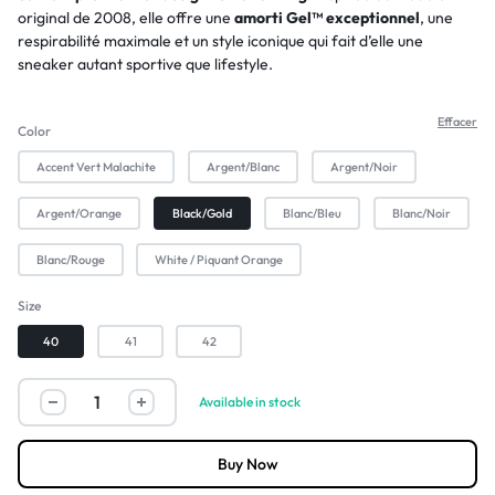
original de 2008, elle offre une
amorti Gel™ exceptionnel
, une
respirabilité maximale et un style iconique qui fait d’elle une
sneaker autant sportive que lifestyle.
Effacer
Color
Accent Vert Malachite
Argent/Blanc
Argent/Noir
Argent/Orange
Black/Gold
Blanc/Bleu
Blanc/Noir
Blanc/Rouge
White / Piquant Orange
Size
40
41
42
Available in stock
Buy Now