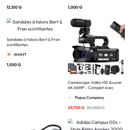
12,150
G
1,000
G
Sandales à talons Bert & Fran
scintillantes
WMHT
1,500
G
Caméscope Vidéo HD Acuvar
6K 64MP – Complet avec
accessoires
Popus Company
29,700
G
30,000
G