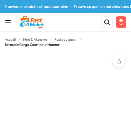
Nouveaux produits chaque semaine — Trouve ce que tu cherches sans t
Accueil
Mòd & Akseswa
Rad pou gason
Bermuda Cargo Court pour Homme
Your bag is empty
Don't miss out on great deals! Start shopping or
Sign in to view products added.
Shop What's New
Sign in