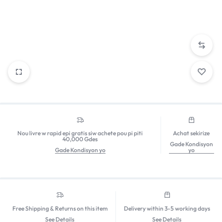
Nou livre w rapid epi gratis siw achete pou pi piti
Achat sekirize
40,000 Gdes
Gade Kondisyon
Gade Kondisyon yo
yo
Free Shipping & Returns on this item
Delivery within 3-5 working days
See Details
See Details