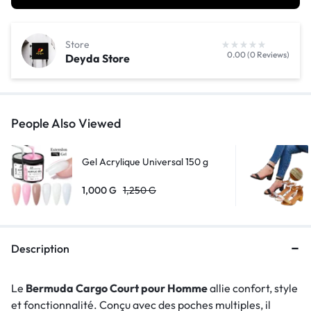
Store
0.00 (0 Reviews)
Deyda Store
People Also Viewed
Gel Acrylique Universal 150 g
1,000
G
1,250
G
Description
Le
Bermuda Cargo Court pour Homme
allie confort, style
et fonctionnalité. Conçu avec des poches multiples, il