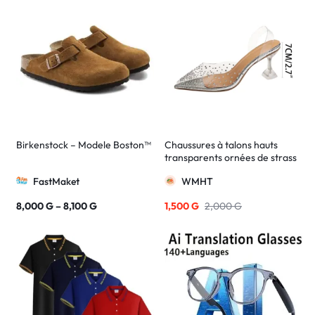
Birkenstock – Modele Boston™
Chaussures à talons hauts
transparents ornées de strass
argentés
FastMaket
WMHT
8,000
G
–
8,100
G
1,500
G
2,000
G