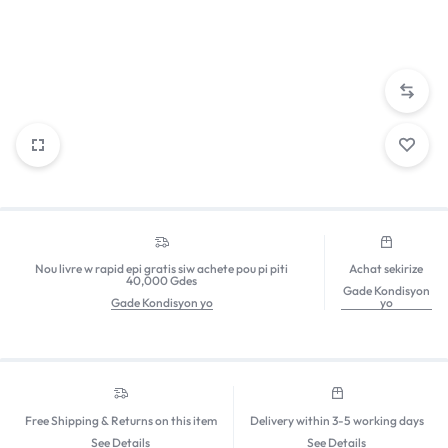
Nou livre w rapid epi gratis siw achete pou pi piti
Achat sekirize
40,000 Gdes
Gade Kondisyon
Gade Kondisyon yo
yo
Free Shipping & Returns on this item
Delivery within 3-5 working days
See Details
See Details