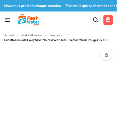
Nouveaux produits chaque semaine — Trouve ce que tu cherches sans t
Accueil
Mòd & Akseswa
Linèt, mont
Lunettes de Soleil Wayfarer Noires Polarisées – Verres Miroir Rouges UV400
Your bag is empty
Don't miss out on great deals! Start shopping or
Sign in to view products added.
Shop What's New
Sign in