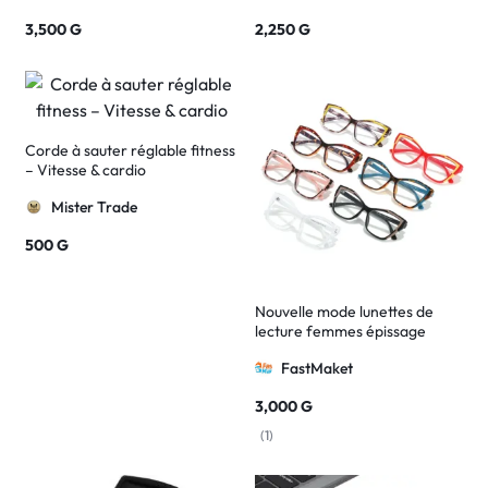
3,500
G
2,250
G
Corde à sauter réglable fitness
– Vitesse & cardio
Mister Trade
500
G
Nouvelle mode lunettes de
lecture femmes épissage
FastMaket
3,000
G
(
1
)