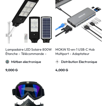
Lampadaire LED Solaire 800W
MOKiN 10‑en‑1 USB‑C Hub
Étanche – Télécommande –
Multiport – Adaptateur
Extérieur
MOUC1801
Mètben electronique
Distribution Electronique
9,000
G
4,000
G