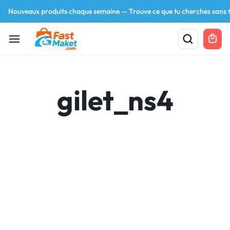
Nouveaux produits chaque semaine — Trouve ce que tu cherches sans t
gilet_ns4
Your bag is empty
Don't miss out on great deals! Start shopping or
Sign in to view products added.
Shop What's New
Sign in