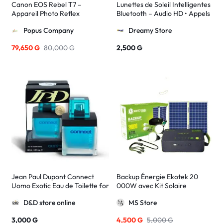
Canon EOS Rebel T7 –
Lunettes de Soleil Intelligentes
Appareil Photo Reflex
Bluetooth – Audio HD • Appels
Numérique
Mains Libres • Protection
Popus Company
Dreamy Store
UV400 • Anti-lumière bleue
79,650
G
80,000
G
2,500
G
Jean Paul Dupont Connect
Backup Énergie Ekotek 20
Uomo Exotic Eau de Toilette for
000W avec Kit Solaire
Men. Bleu
Description courte :
D&D store online
MS Store
3,000
G
4,500
G
5,000
G