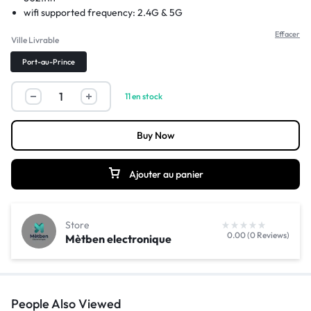
wifi supported frequency:
2.4G & 5G
Supports WDS:
Yes
Effacer
Ville Livrable
Supports WPS:
Yes
WiFi Transmission Standard:
802.11n
Port-au-Prince
wired transfer rate:
150 Mbps
2.4g wi-fi transmission rate:
300 Mbps
11 en stock
Buy Now
Ajouter au panier
Store
0.00 (0 Reviews)
Mètben electronique
People Also Viewed