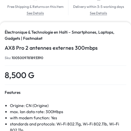
Free Shipping & Returns on this item
Delivery within 3-5 working days
See Details
See Details
Électronique & Technologie en Haïti – Smartphones, Laptops,
Gadgets | Fastmaket
AX8 Pro 2 antennes externes 300mbps
Sku:
1005009781893390
8,500
G
Features
Origine:
CN (Origine)
max. lan data rate:
300Mbps
with modem function:
Yes
standards and protocols:
Wi-Fi 802.11g, Wi-Fi 802.11b, Wi-Fi
802.11n