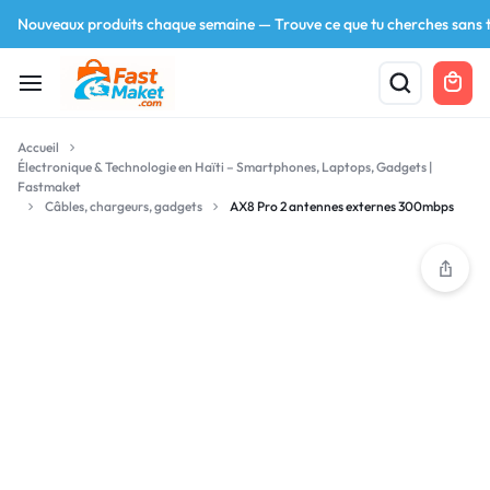
Nouveaux produits chaque semaine — Trouve ce que tu cherches sans t
Accueil
Électronique & Technologie en Haïti – Smartphones, Laptops, Gadgets |
Fastmaket
Câbles, chargeurs, gadgets
AX8 Pro 2 antennes externes 300mbps
Your bag is empty
Don't miss out on great deals! Start shopping or
Sign in to view products added.
Shop What's New
Sign in