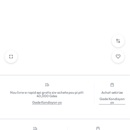
Nou livre w rapid epi gratis siw achete pou pi piti
Achat sekirize
40,000 Gdes
Gade Kondisyon
Gade Kondisyon yo
yo