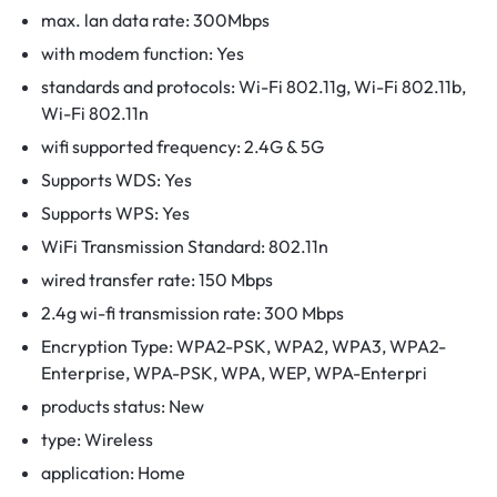
max. lan data rate:
300Mbps
with modem function:
Yes
standards and protocols:
Wi-Fi 802.11g, Wi-Fi 802.11b,
Wi-Fi 802.11n
wifi supported frequency:
2.4G & 5G
Supports WDS:
Yes
Supports WPS:
Yes
WiFi Transmission Standard:
802.11n
wired transfer rate:
150 Mbps
2.4g wi-fi transmission rate:
300 Mbps
Encryption Type:
WPA2-PSK, WPA2, WPA3, WPA2-
Enterprise, WPA-PSK, WPA, WEP, WPA-Enterpri
products status:
New
type:
Wireless
application:
Home