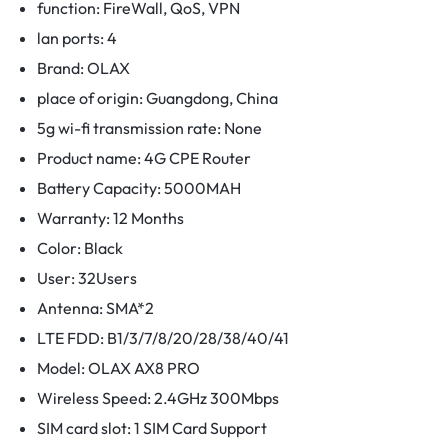
function:
FireWall, QoS, VPN
lan ports:
4
Brand:
OLAX
place of origin:
Guangdong, China
5g wi-fi transmission rate:
None
Product name:
4G CPE Router
Battery Capacity:
5000MAH
Warranty:
12 Months
Color:
Black
User:
32Users
Antenna:
SMA*2
LTE FDD:
B1/3/7/8/20/28/38/40/41
Model:
OLAX AX8 PRO
Wireless Speed:
2.4GHz 300Mbps
SIM card slot:
1 SIM Card Support