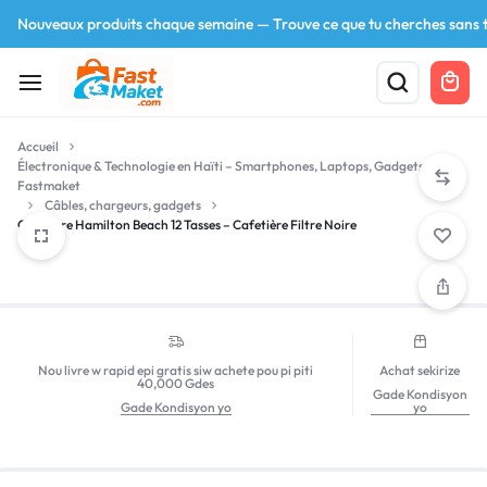
Nouveaux produits chaque semaine — Trouve ce que tu cherches sans t
Accueil
Électronique & Technologie en Haïti – Smartphones, Laptops, Gadgets |
Fastmaket
Câbles, chargeurs, gadgets
Cafetière Hamilton Beach 12 Tasses – Cafetière Filtre Noire
Your bag is empty
Don't miss out on great deals! Start shopping or
Sign in to view products added.
Nou livre w rapid epi gratis siw achete pou pi piti
Achat sekirize
40,000 Gdes
Gade Kondisyon
Gade Kondisyon yo
yo
Shop What's New
Sign in