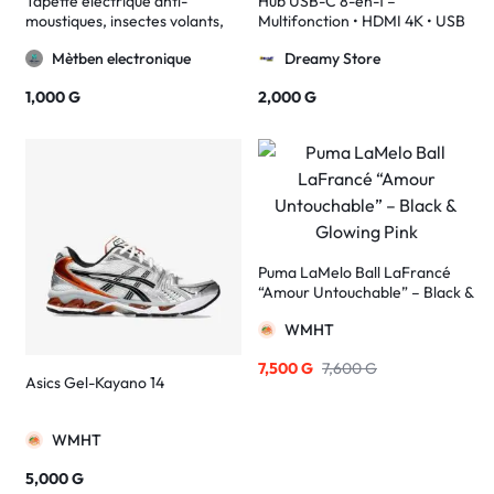
Tapette électrique anti-
Hub USB-C 8-en-1 –
moustiques, insectes volants,
Multifonction • HDMI 4K • USB
Zapper, raquette d’insectes
3.0 • SD/TF • Charge 100W •
Mètben electronique
Dreamy Store
domestiques
Compatible PC, MacBook &
Smartphones
1,000
G
2,000
G
Puma LaMelo Ball LaFrancé
“Amour Untouchable” – Black &
Glowing Pink
WMHT
7,500
G
7,600
G
Asics Gel-Kayano 14
WMHT
5,000
G