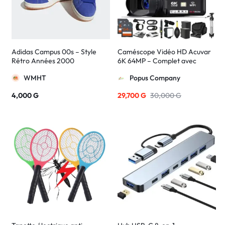
Adidas Campus 00s – Style
Caméscope Vidéo HD Acuvar
Rétro Années 2000
6K 64MP – Complet avec
accessoires
WMHT
Popus Company
4,000
G
29,700
G
30,000
G