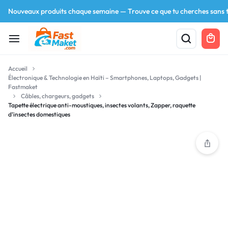
Nouveaux produits chaque semaine — Trouve ce que tu cherches sans t
Accueil
Électronique & Technologie en Haïti – Smartphones, Laptops, Gadgets |
Fastmaket
Câbles, chargeurs, gadgets
Tapette électrique anti-moustiques, insectes volants, Zapper, raquette
d’insectes domestiques
Your bag is empty
Don't miss out on great deals! Start shopping or
Sign in to view products added.
Shop What's New
Sign in