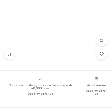
Nou livre w rapid epi gratis siw achete pou pi piti
Achat sekirize
40,000 Gdes
Gade Kondisyon
Gade Kondisyon yo
yo