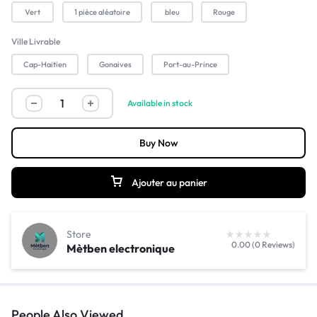
Vert
1 pièce aléatoire
bleu
Rouge
Ville Livrable
Cap-Haitien
Gonaives
Port-au-Prince
Available in stock
Buy Now
Ajouter au panier
Store
0.00 (0 Reviews)
Mètben electronique
People Also Viewed