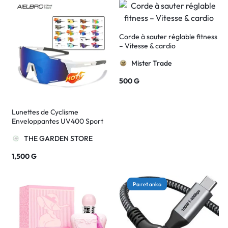
Corde à sauter réglable fitness
– Vitesse & cardio
Mister Trade
500
G
Lunettes de Cyclisme
Enveloppantes UV400 Sport
Homme & Femme
THE GARDEN STORE
1,500
G
Pa ret anko