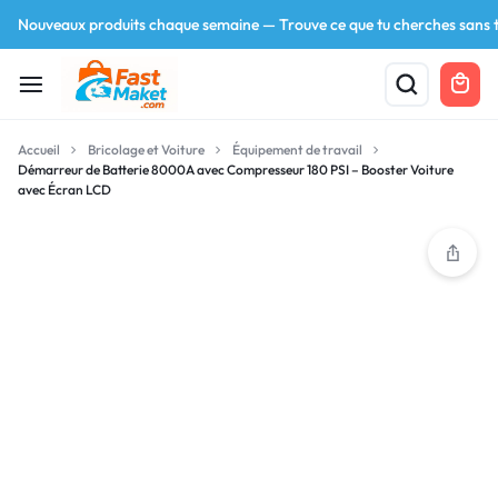
Nouveaux produits chaque semaine — Trouve ce que tu cherches sans t
Accueil
Bricolage et Voiture
Équipement de travail
Démarreur de Batterie 8000A avec Compresseur 180 PSI – Booster Voiture
avec Écran LCD
Your bag is empty
Don't miss out on great deals! Start shopping or
Sign in to view products added.
Shop What's New
Sign in