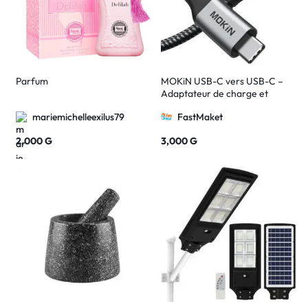
Parfum
MOKiN USB-C vers USB-C –
Adaptateur de charge et
transfert
mariemichelleexilus79
FastMaket
2,000
G
3,000
G