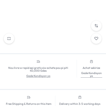
Nou livre w rapid epi gratis siw achete pou pi piti
Achat sekirize
40,000 Gdes
Gade Kondisyon
Gade Kondisyon yo
yo
Free Shipping & Returns on this item
Delivery within 3-5 working days