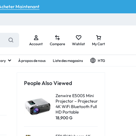
Acheter Maintenant
Account
Compare
Wishlist
My Cart
tory
À propos de nous
Liste des magasins
HTG
People Also Viewed
Your bag is empty
Zenwire E500S Mini
Projector – Projecteur
4K WiFi Bluetooth Full
HD Portable
Don't miss out on great deals! Start shopping or
18,900
G
Sign in to view products added.