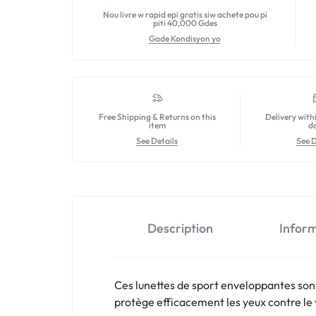
Nou livre w rapid epi gratis siw achete pou pi
piti 40,000 Gdes
Gade Kondisyon yo
Free Shipping & Returns on this
Delivery with
item
d
See Details
See D
Description
Infor
Ces lunettes de sport enveloppantes son
protège efficacement les yeux contre le v