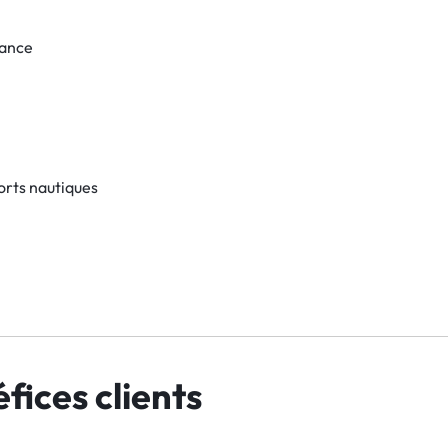
tance
ports nautiques
fices clients