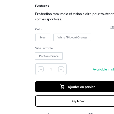
Features
Protection maximale et vision claire pour toutes t
sorties sportives.
Ef
Color
bleu
White / Piquant Orange
Ville Livrable
Port-au-Prince
Available in s
Ajouter au panier
Buy Now