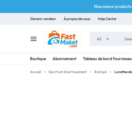
Nouveaux produits 
Devenir vendeur
À propos de nous
Help Center
All
FASTMAKET
Boutique
Abonnement
Tableau de bord fournisseu
Accueil
Sports et divertissement
Rad spò
Lunettes d