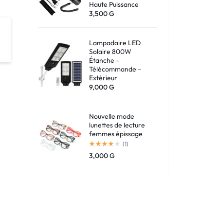
Haute Puissance
3,500
G
Lampadaire LED
Solaire 800W
Étanche –
Télécommande –
Extérieur
9,000
G
Nouvelle mode
lunettes de lecture
femmes épissage
(1)
3,000
G