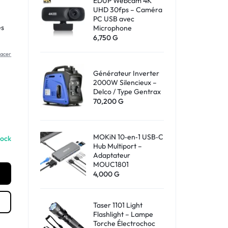
EDUP Webcam 4K
UHD 30fps – Caméra
Shop What's New
PC USB avec
es
Microphone
6,750
G
Sign in
facer
Générateur Inverter
2000W Silencieux –
Delco / Type Gentrax
70,200
G
MOKiN 10‑en‑1 USB‑C
tock
Hub Multiport –
Adaptateur
MOUC1801
4,000
G
Taser 1101 Light
Flashlight – Lampe
Torche Électrochoc