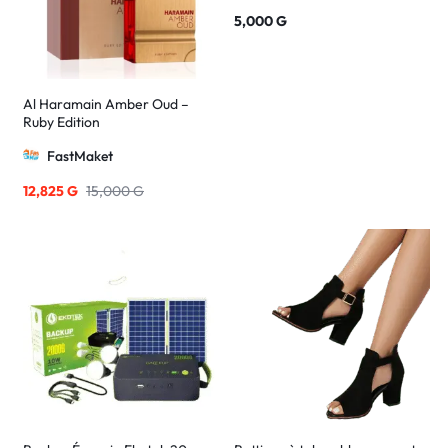
5,000
G
Al Haramain Amber Oud –
Ruby Edition
FastMaket
12,825
G
15,000
G