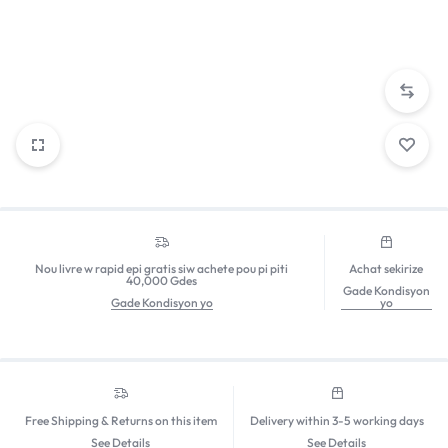
Nou livre w rapid epi gratis siw achete pou pi piti
Achat sekirize
40,000 Gdes
Gade Kondisyon
Gade Kondisyon yo
yo
Free Shipping & Returns on this item
Delivery within 3-5 working days
See Details
See Details