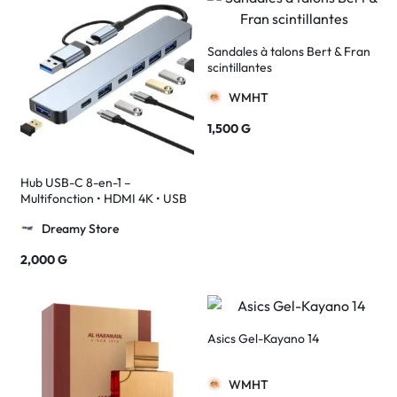
Sandales à talons Bert & Fran
scintillantes
WMHT
1,500
G
Hub USB-C 8-en-1 –
Multifonction • HDMI 4K • USB
3.0 • SD/TF • Charge 100W •
Dreamy Store
Compatible PC, MacBook &
Smartphones
2,000
G
Asics Gel-Kayano 14
WMHT