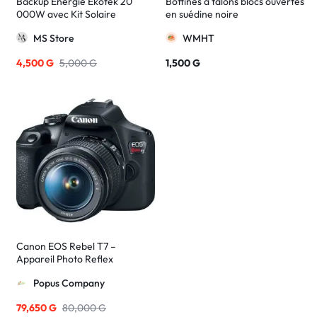
Backup Énergie Ekotek 20
Bottines à talons blocs ouvertes
000W avec Kit Solaire
en suédine noire
Description courte :
MS Store
WMHT
4,500
G
5,000
G
1,500
G
Canon EOS Rebel T7 –
Appareil Photo Reflex
Numérique
Popus Company
79,650
G
80,000
G