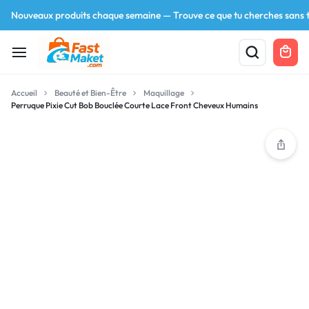
Nouveaux produits chaque semaine — Trouve ce que tu cherches sans t
Accueil
Beauté et Bien-Être
Maquillage
Perruque Pixie Cut Bob Bouclée Courte Lace Front Cheveux Humains
Your bag is empty
Don't miss out on great deals! Start shopping or
Sign in to view products added.
Shop What's New
Sign in