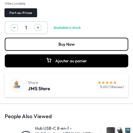
Ville Livrable
Port-au-Prince
Available in stock
Buy Now
Ajouter au panier
Store
5.00 (1 Review)
JMS Store
People Also Viewed
Hub USB-C 8-en-1 –