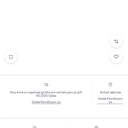
Nou livre w rapid epi gratis siw achete pou pi piti
Achat sekirize
40,000 Gdes
Gade Kondisyon
Gade Kondisyon yo
yo