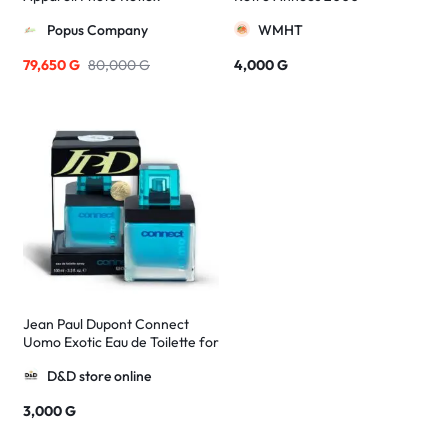
Numérique
Popus Company
WMHT
79,650
G
80,000
G
4,000
G
Jean Paul Dupont Connect
Uomo Exotic Eau de Toilette for
Men. Bleu
D&D store online
3,000
G