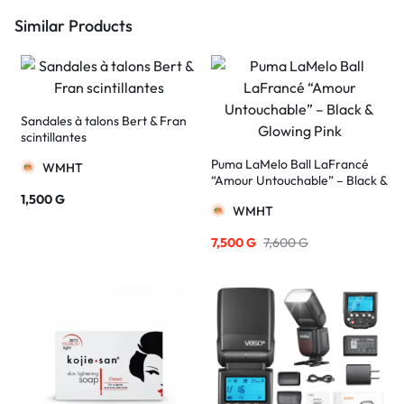
Similar Products
Sandales à talons Bert & Fran
scintillantes
Puma LaMelo Ball LaFrancé
WMHT
“Amour Untouchable” – Black &
Glowing Pink
1,500
G
WMHT
7,500
G
7,600
G