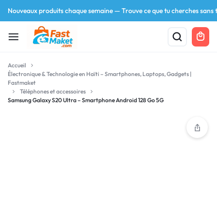
Nouveaux produits chaque semaine — Trouve ce que tu cherches sans t
Accueil
Électronique & Technologie en Haïti – Smartphones, Laptops, Gadgets |
Fastmaket
Téléphones et accessoires
Samsung Galaxy S20 Ultra – Smartphone Android 128 Go 5G
Your bag is empty
Don't miss out on great deals! Start shopping or
Sign in to view products added.
Shop What's New
Sign in