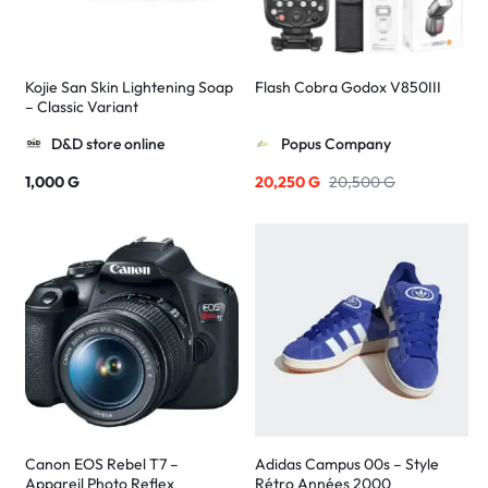
Kojie San Skin Lightening Soap
Flash Cobra Godox V850III
– Classic Variant
D&D store online
Popus Company
1,000
G
20,250
G
20,500
G
Canon EOS Rebel T7 –
Adidas Campus 00s – Style
Appareil Photo Reflex
Rétro Années 2000