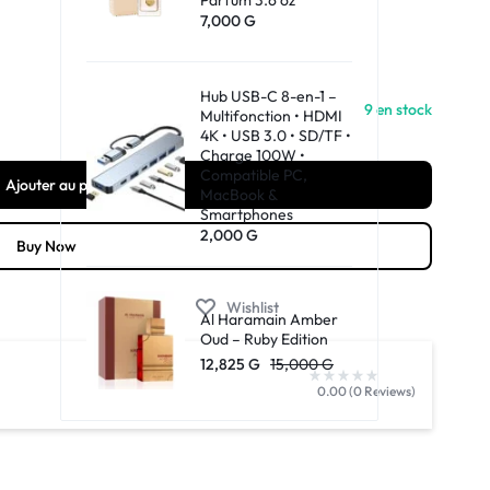
7,000
G
Hub USB-C 8-en-1 –
9 en stock
Multifonction • HDMI
4K • USB 3.0 • SD/TF •
Charge 100W •
Compatible PC,
Ajouter au panier
MacBook &
Smartphones
2,000
G
Buy Now
Wishlist
Al Haramain Amber
Oud – Ruby Edition
12,825
G
15,000
G
0.00 (0 Reviews)