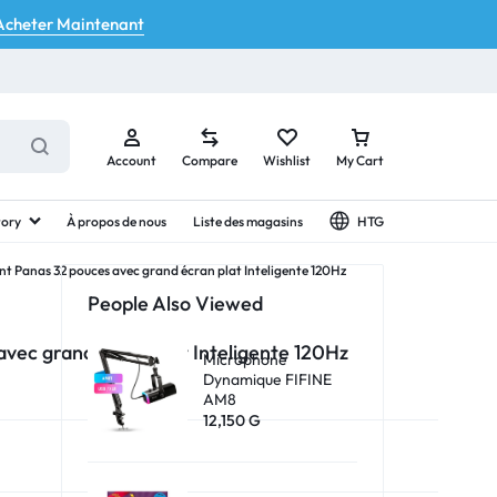
Acheter Maintenant
Account
Compare
Wishlist
My Cart
tory
À propos de nous
Liste des magasins
HTG
gent Panas 32 pouces avec grand écran plat Inteligente 120Hz
People Also Viewed
Your bag is empty
 avec grand écran plat Inteligente 120Hz
Microphone
Dynamique FIFINE
AM8
Don't miss out on great deals! Start shopping or
12,150
G
Sign in to view products added.