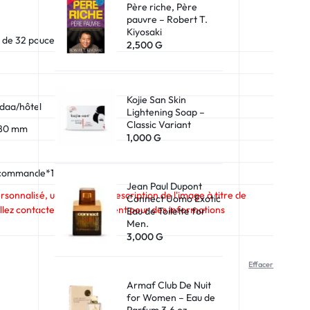
Père riche, Père
Shop What's New
pauvre – Robert T.
Kiyosaki
 de 32 pouces
2,500
G
Sign in
Kojie San Skin
daa/hôtel
Lightening Soap –
Classic Variant
 980 mm
1,000
G
écommande*1
Jean Paul Dupont
sonnalisé, un prix et une description de l'image à titre de
Connect Uomo Exotic
lez contacter le service client pour des informations
Eau de Toilette for
Men.
3,000
G
Effacer
Armaf Club De Nuit
for Women – Eau de
Parfum 3.6 oz