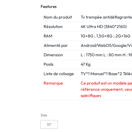
Features
Nom du produit
Tv trempée antidéflagrante
Résolution
4K Ultra HD (3840*2160)
RAM
1G+8G ; 1,5G+8G ; 2G+16G
Alimenté par
Android/WebOS/Google/Vi
Dimension
L : 1750 mm L : 80 mm H :
Poids
47 Kg
Liste de colisage
TV*1 Manuel*1 Base*2 Tél
Remarque
Ce produit est un modèle per
référence uniquement, veuil
spécifiques
Size
32"