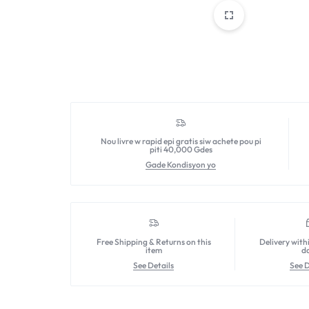
Nou livre w rapid epi gratis siw achete pou pi
piti 40,000 Gdes
Gade Kondisyon yo
Free Shipping & Returns on this
Delivery with
item
d
See Details
See D