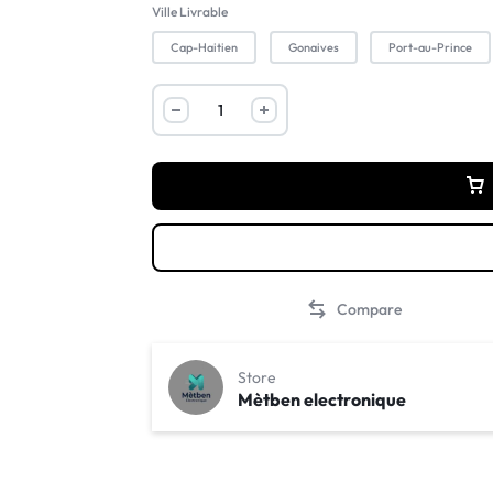
Ville Livrable
Cap-Haitien
Gonaives
Port-au-Prince
Compare
Store
Mètben electronique