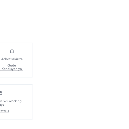
Achat sekirize
Gade
Kondisyon yo
in 3-5 working
ays
etails