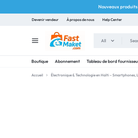
Nouveaux produits 
Devenir vendeur
À propos de nous
Help Center
All
FASTMAKET
Boutique
Abonnement
Tableau de bord fournisseu
Accueil
Électronique & Technologie en Haïti – Smartphones,