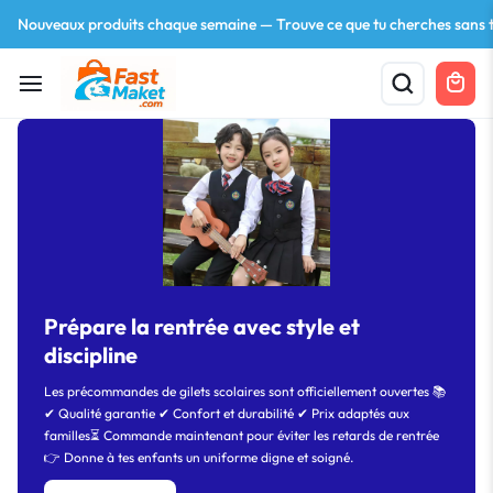
Nouveaux produits chaque semaine — Trouve ce que tu cherches sans t
Your bag is empty
Prépare la rentrée avec style et
Don't miss out on great deals! Start shopping or
discipline
Sign in to view products added.
Les précommandes de gilets scolaires sont officiellement ouvertes 📚
✔ Qualité garantie ✔ Confort et durabilité ✔ Prix adaptés aux
Shop What's New
familles⏳ Commande maintenant pour éviter les retards de rentrée
👉 Donne à tes enfants un uniforme digne et soigné.
Sign in