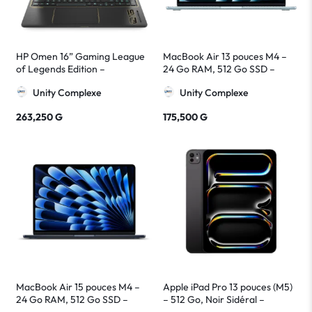
HP Omen 16” Gaming League
MacBook Air 13 pouces M4 –
of Legends Edition –
24 Go RAM, 512 Go SSD –
Ordinateur Portable Noir & Or
Apple Ultra Léger et Puissant
Unity Complexe
Unity Complexe
263,250
G
175,500
G
MacBook Air 15 pouces M4 –
Apple iPad Pro 13 pouces (M5)
24 Go RAM, 512 Go SSD –
– 512 Go, Noir Sidéral –
Apple Ultra Léger et Puissant
Tablette Pro Ultra