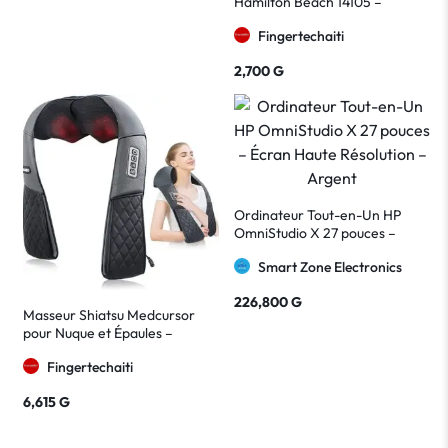
Hamilton Beach 14105 –
Semelle Extra-Glide Noire
Fingertechaiti
2,700
G
Ordinateur Tout-en-Un HP
OmniStudio X 27 pouces –
Écran Haute Résolution –
Smart Zone Electronics
Argent
226,800
G
Masseur Shiatsu Medcursor
pour Nuque et Épaules –
Massage Chauffant Électrique
Fingertechaiti
Portable
6,615
G