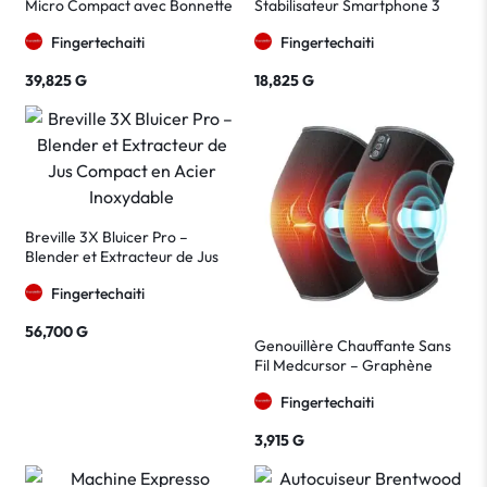
Micro Compact avec Bonnette
Stabilisateur Smartphone 3
Anti-Vent
Axes Gris
Fingertechaiti
Fingertechaiti
39,825
G
18,825
G
Breville 3X Bluicer Pro –
Blender et Extracteur de Jus
Compact en Acier Inoxydable
Fingertechaiti
56,700
G
Genouillère Chauffante Sans
Fil Medcursor – Graphène
Chauffant Gris Foncé
Fingertechaiti
3,915
G