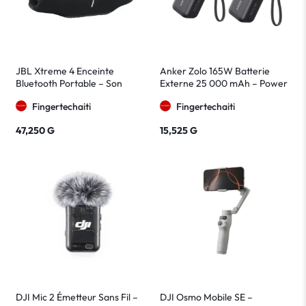
JBL Xtreme 4 Enceinte
Anker Zolo 165W Batterie
Bluetooth Portable – Son
Externe 25 000 mAh – Power
Puissant et Étanche IP67 Noire
Bank USB-C Charge Rapide
Fingertechaiti
Fingertechaiti
47,250
G
15,525
G
DJI Mic 2 Émetteur Sans Fil –
DJI Osmo Mobile SE –