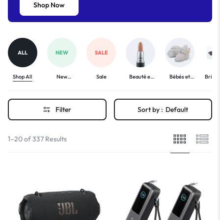
Shop Now
ALL
NEW
SALE
Shop All
New
Sale
Beauté et
Bébés et
Bricol
Arrivals
Bien-Être
enfants
Voi
Filter
Sort by :
Default
1–20 of 337 Results