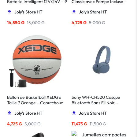
Batterie Intelligent 12V/24V – 9
Classic avec Pompe Incluse –
Étapes avec Mode Réparation
Taille Officielle
Joly's Store HT
Joly's Store HT
14,850
G
15,000
G
4,725
G
5,000
G
Ballon de Basketball XEDGE
Sony WH-CH520 Casque
Taille 7 Orange – Caoutchouc
Bluetooth Sans Fil Noir –
Résistant
Supra-auriculaire Léger et
Joly's Store HT
Joly's Store HT
Confortable
4,725
G
5,000
G
11,475
G
11,500
G