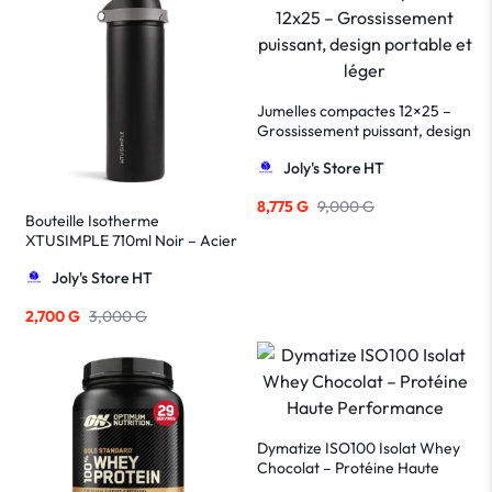
Jumelles compactes 12×25 –
Grossissement puissant, design
portable et léger
Joly's Store HT
8,775
G
9,000
G
Bouteille Isotherme
XTUSIMPLE 710ml Noir – Acier
Inoxydable avec Paille
Joly's Store HT
Rabattable
2,700
G
3,000
G
Dymatize ISO100 Isolat Whey
Chocolat – Protéine Haute
Performance