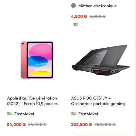
Mètben electronique
4,500
G
5,000
G
(
18
)
Apple iPad 10e génération
ASUS ROG G751JY –
(2022) – Écran 10,9 pouces
Ordinateur portable gaming
Liquid Retina, puce A14 Bionic,
17,3 pouces, Intel Core i7, carte
FastMaket
FastMaket
tablette performante et
graphique NVIDIA GTX 980M
polyvalente
54,000
G
55,000
G
202,500
G
250,000
G