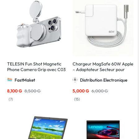
TELESIN Fun Shot Magnetic
Chargeur MagSafe 60W Apple
Phone Camera Grip avec C03
– Adaptateur Secteur pour
Selfie Light – Support
MacBook
FastMaket
Distribution Electronique
magnétique pour smartphone
avec éclairage LED
8,100
G
8,500
G
5,000
G
6,000
G
(
7
)
(
15
)