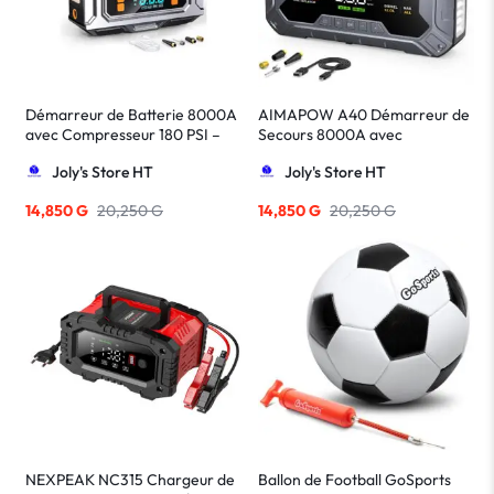
Démarreur de Batterie 8000A
AIMAPOW A40 Démarreur de
avec Compresseur 180 PSI –
Secours 8000A avec
Booster Voiture avec Écran
Compresseur 160 PSI – Power
Joly's Store HT
Joly's Store HT
LCD
Bank 27 000 mAh
14,850
G
20,250
G
14,850
G
20,250
G
NEXPEAK NC315 Chargeur de
Ballon de Football GoSports