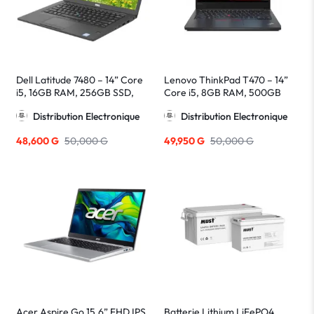
Dell Latitude 7480 – 14” Core
Lenovo ThinkPad T470 – 14”
i5, 16GB RAM, 256GB SSD,
Core i5, 8GB RAM, 500GB
Windows 10 + Office + Valise
HDD, Windows 11 + Microsoft
Distribution Electronique
Distribution Electronique
Office
48,600
G
50,000
G
49,950
G
50,000
G
Acer Aspire Go 15.6” FHD IPS
Batterie Lithium LiFePO4