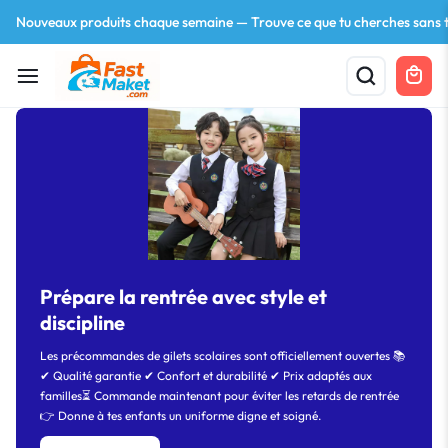
Nouveaux produits chaque semaine — Trouve ce que tu cherches sans t
Your bag is empty
Prépare la rentrée avec style et
Don't miss out on great deals! Start shopping or
discipline
Sign in to view products added.
Les précommandes de gilets scolaires sont officiellement ouvertes 📚
✔ Qualité garantie ✔ Confort et durabilité ✔ Prix adaptés aux
Shop What's New
familles⏳ Commande maintenant pour éviter les retards de rentrée
👉 Donne à tes enfants un uniforme digne et soigné.
Sign in