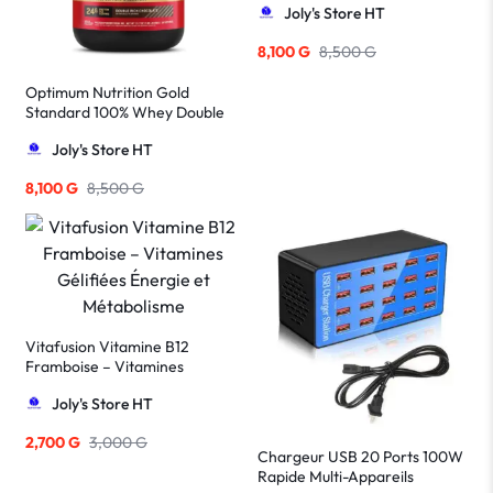
Joly's Store HT
8,100
G
8,500
G
Optimum Nutrition Gold
Standard 100% Whey Double
Rich Chocolate – 29 Portions
Joly's Store HT
8,100
G
8,500
G
Vitafusion Vitamine B12
Framboise – Vitamines
Gélifiées Énergie et
Joly's Store HT
Métabolisme
2,700
G
3,000
G
Chargeur USB 20 Ports 100W
Rapide Multi-Appareils