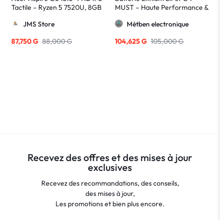
Tactile – Ryzen 5 7520U, 8GB
MUST – Haute Performance &
RAM, 512GB SSD
Longue Durée
JMS Store
Mètben electronique
87,750
G
88,000
G
104,625
G
105,000
G
Recevez des offres et des mises à jour
exclusives
Recevez des recommandations, des conseils,
des mises à jour,
Les promotions et bien plus encore.