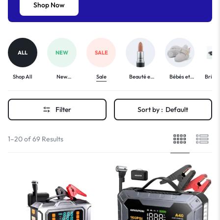
Shop Now
ALL
NEW
SALE
Shop All
New
Sale
Beauté et
Bébés et
Bricol
Arrivals
Bien-Être
enfants
Voi
Filter
Sort by :
Default
1–20 of 69 Results