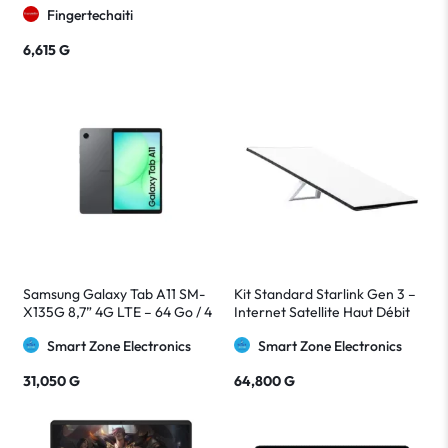
Fingertechaiti
Portable
6,615
G
Samsung Galaxy Tab A11 SM-
Kit Standard Starlink Gen 3 –
X135G 8,7” 4G LTE – 64 Go / 4
Internet Satellite Haut Débit
Go RAM – Gris
avec Routeur Wi-Fi 6
Smart Zone Electronics
Smart Zone Electronics
31,050
G
64,800
G