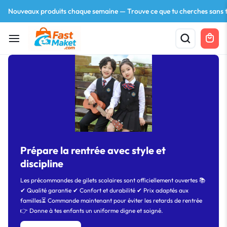
Nouveaux produits chaque semaine — Trouve ce que tu cherches sans t
Your bag is empty
Prépare la rentrée avec style et
Don't miss out on great deals! Start shopping or
discipline
Sign in to view products added.
Les précommandes de gilets scolaires sont officiellement ouvertes 📚
✔ Qualité garantie ✔ Confort et durabilité ✔ Prix adaptés aux
Shop What's New
familles⏳ Commande maintenant pour éviter les retards de rentrée
👉 Donne à tes enfants un uniforme digne et soigné.
Sign in