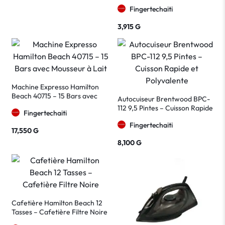
Chauffant Gris Foncé
Fingertechaiti
3,915
G
Machine Expresso Hamilton
Beach 40715 – 15 Bars avec
Autocuiseur Brentwood BPC-
Mousseur à Lait
112 9,5 Pintes – Cuisson Rapide
Fingertechaiti
et Polyvalente
Fingertechaiti
17,550
G
8,100
G
Cafetière Hamilton Beach 12
Tasses – Cafetière Filtre Noire