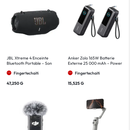
JBL Xtreme 4 Enceinte
Anker Zolo 165W Batterie
Bluetooth Portable – Son
Externe 25 000 mAh – Power
Puissant et Étanche IP67 Noire
Bank USB-C Charge Rapide
Fingertechaiti
Fingertechaiti
47,250
G
15,525
G