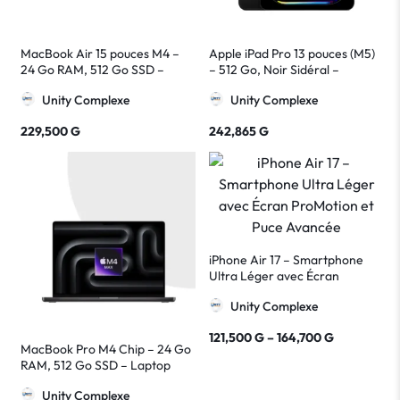
MacBook Air 15 pouces M4 –
Apple iPad Pro 13 pouces (M5)
24 Go RAM, 512 Go SSD –
– 512 Go, Noir Sidéral –
Apple Ultra Léger et Puissant
Tablette Pro Ultra
Unity Complexe
Unity Complexe
Performante
229,500
G
242,865
G
iPhone Air 17 – Smartphone
Ultra Léger avec Écran
ProMotion et Puce Avancée
Unity Complexe
121,500
G
–
164,700
G
MacBook Pro M4 Chip – 24 Go
RAM, 512 Go SSD – Laptop
Haute Performance Apple
Unity Complexe