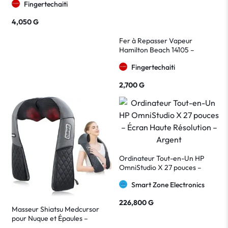
Fingertechaiti
4,050
G
Fer à Repasser Vapeur
Hamilton Beach 14105 –
Semelle Extra-Glide Noire
Fingertechaiti
2,700
G
Ordinateur Tout-en-Un HP
OmniStudio X 27 pouces –
Écran Haute Résolution –
Smart Zone Electronics
Argent
226,800
G
Masseur Shiatsu Medcursor
pour Nuque et Épaules –
Massage Chauffant Électrique