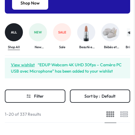
Shop Now
ALL
NEW
SALE
Shop All
New
Sale
Beauté et
Bébés et
Bricol
Arrivals
Bien-Être
enfants
Voi
View wishlist
“EDUP Webcam 4K UHD 30fps – Caméra PC
USB avec Microphone” has been added to your wishlist
Filter
Sort by :
Default
1–20 of 337 Results