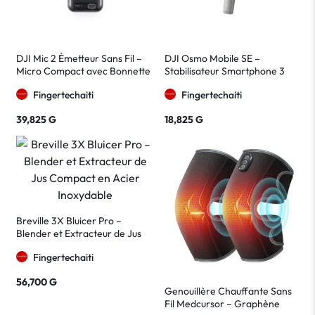
DJI Mic 2 Émetteur Sans Fil –
DJI Osmo Mobile SE –
Micro Compact avec Bonnette
Stabilisateur Smartphone 3
Anti-Vent
Axes Gris
Fingertechaiti
Fingertechaiti
39,825
G
18,825
G
Breville 3X Bluicer Pro –
Blender et Extracteur de Jus
Compact en Acier Inoxydable
Fingertechaiti
56,700
G
Genouillère Chauffante Sans
Fil Medcursor – Graphène