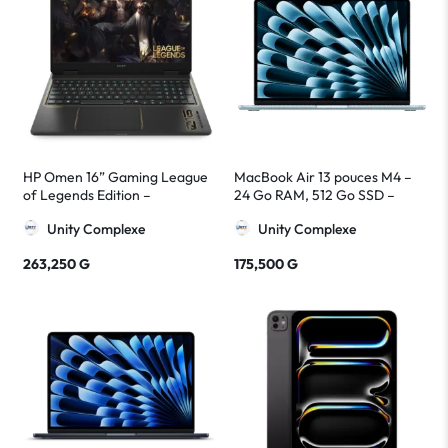
HP Omen 16” Gaming League
MacBook Air 13 pouces M4 –
of Legends Edition –
24 Go RAM, 512 Go SSD –
Ordinateur Portable Noir & Or
Apple Ultra Léger et Puissant
Unity Complexe
Unity Complexe
263,250
G
175,500
G