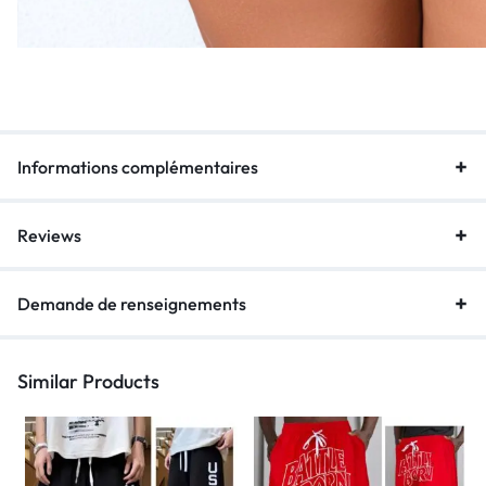
трусы женские sexy tоy pour les femmes lencerias sexy femme lingerie thongs mujeres hilitos sexy ropa interior de mujer 
tangas стринги johns female ukio трусы calzon para mujer сексуное ж ж geçvu ж geçuna9]9]9]9]9]9]9]9]9]9]9]9]9]9]
Informations complémentaires
Reviews
Demande de renseignements
Similar Products