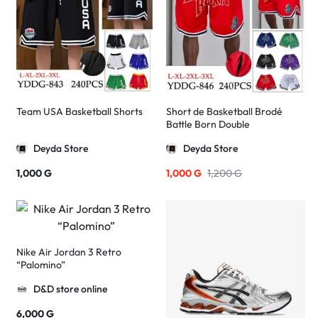
Team USA Basketball Shorts
Short de Basketball Brodé
Battle Born Double
Deyda Store
Deyda Store
1,000
G
1,000
G
1,200
G
Nike Air Jordan 3 Retro
“Palomino”
D&D store online
6,000
G