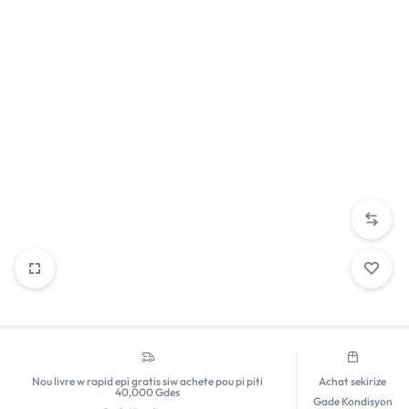
Nou livre w rapid epi gratis siw achete pou pi piti
Achat sekirize
40,000 Gdes
Gade Kondisyon