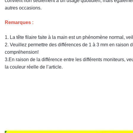
convient non seulement à un usage quotidien, mais égaleme
autres occasions.
Remarques :
1. La tête filaire faite à la main est un phénomène normal, ve
2. Veuillez permettre des différences de 1 à 3 mm en raison 
compréhension!
3.En raison de la différence entre les différents moniteurs, v
la couleur réelle de l’article.